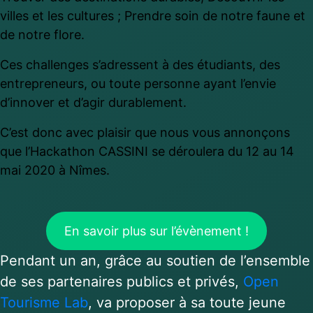
villes et les cultures ; Prendre soin de notre faune et
de notre flore.
Ces challenges s’adressent à des étudiants, des
entrepreneurs, ou toute personne ayant l’envie
d’innover et d’agir durablement.
C’est donc avec plaisir que nous vous annonçons
que l’Hackathon CASSINI se déroulera du 12 au 14
mai 2020 à Nîmes.
En savoir plus sur l’évènement !
Pendant un an, grâce au soutien de l’ensemble
de ses partenaires publics et privés,
Open
Tourisme Lab
, va proposer à sa toute jeune